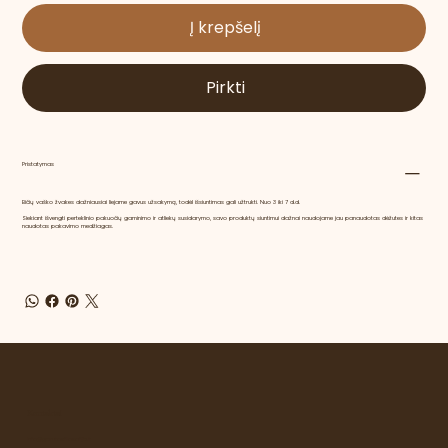
Į krepšelį
Pirkti
Pristatymas
Bičių vaško žvakes dažniausiai liejame gavus užsakymą, todėl išsiuntimas gali užtrukti. Nuo 3 iki 7 d.d.
Siekiant išvengti perteklinio pakuočių gaminimo ir atliekų susidarymo, savo produktų siuntimui dažnai naudojame jau panaudotas dėžutes ir kitas
naudotas pakavimo medžiagas.
Kontaktai
info@gamtosfilosofija.lt