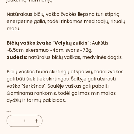
Natūralaus bičių vaško žvakės liepsna turi stiprią
energetinę galią, todėl tinkamos meditacijų, ritualų
metu.
Bičių vaško žvakė "Velykų zuikis":
Aukštis
~8,5cm, skersmuo ~4cm, svoris ~72g.
Sudėtis
: natūralus bičių vaškas, medvilnės dagtis.
Bičių vaškas būna skirtingų atspalvių, todėl žvakės
gali būti šiek tiek skirtingos. Šaltyje gali atsirasti
vaško "šerkšnas". Saulėje vaškas gali pabalti.
Gaminama rankomis, todėl galimos minimalios
dydžių ir formų paklaidos.
Kiekis