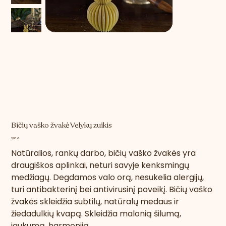
Bičių vaško žvakė Velykų zuikis
Kaina
3,00 €
Natūralios, rankų darbo, bičių vaško žvakės yra
draugiškos aplinkai, neturi savyje kenksmingų
medžiagų. Degdamos valo orą, nesukelia alergijų,
turi antibakterinį bei antivirusinį poveikį.
Bičių vaško
žvakės skleidžia subtilų, natūralų medaus ir
žiedadulkių kvapą. Skleidžia malonią šilumą,
jaukumą, harmoniją.