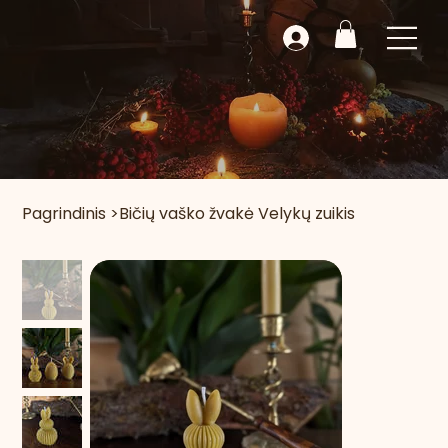
Pagrindinis
>
Bičių vaško žvakė Velykų zuikis