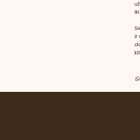
už
ik
Si
ir
d
k
Meniu
Sekit