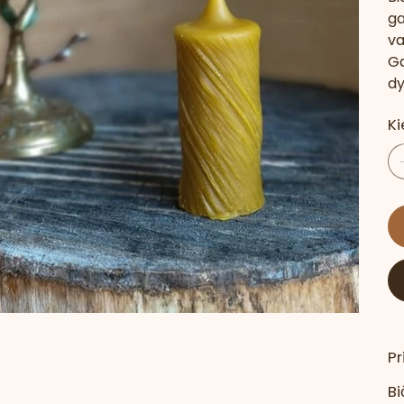
ga
va
Ga
dy
Ki
P
Bi