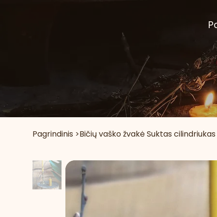
P
Pagrindinis
>
Bičių vaško žvakė Suktas cilindriukas