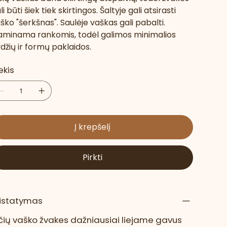
li būti šiek tiek skirtingos. Šaltyje gali atsirasti
ško "šerkšnas". Saulėje vaškas gali pabalti.
minama rankomis, todėl galimos minimalios
džių ir formų paklaidos.
ekis
Į krepšelį
Pirkti
ristatymas
čių vaško žvakes dažniausiai liejame gavus