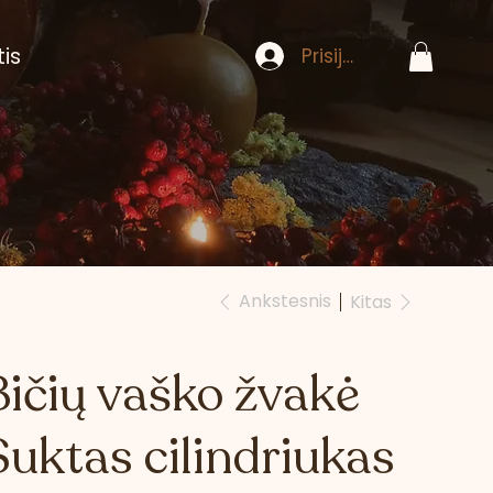
tis
Prisijungti
Ankstesnis
Kitas
Bičių vaško žvakė
Suktas cilindriukas