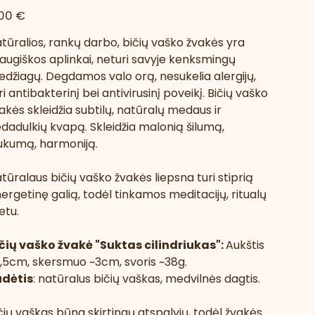
na
00 €
tūralios, rankų darbo, bičių vaško žvakės yra
augiškos aplinkai, neturi savyje kenksmingų
džiagų. Degdamos valo orą, nesukelia alergijų,
ri antibakterinį bei antivirusinį poveikį.
Bičių vaško
akės skleidžia subtilų, natūralų medaus ir
edadulkių kvapą. Skleidžia malonią šilumą,
ukumą, harmoniją.
tūralaus bičių vaško žvakės liepsna turi stiprią
ergetinę galią, todėl tinkamos meditacijų, ritualų
tu.
čių vaško žvakė "Suktas cilindriukas":
Aukštis
,5cm, skersmuo ~3cm, svoris ~38g.
udėtis
: natūralus bičių vaškas, medvilnės dagtis.
čių vaškas būna skirtingų atspalvių, todėl žvakės