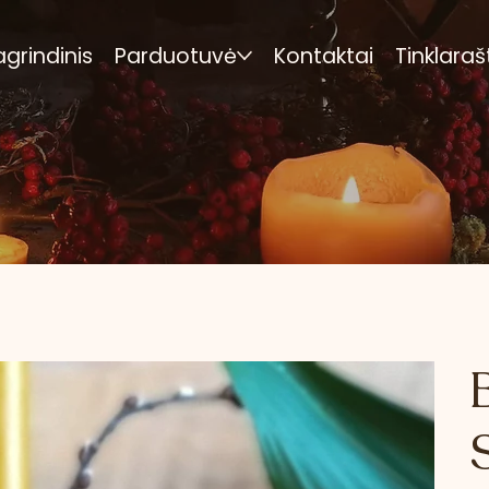
agrindinis
Parduotuvė
Kontaktai
Tinklaraš