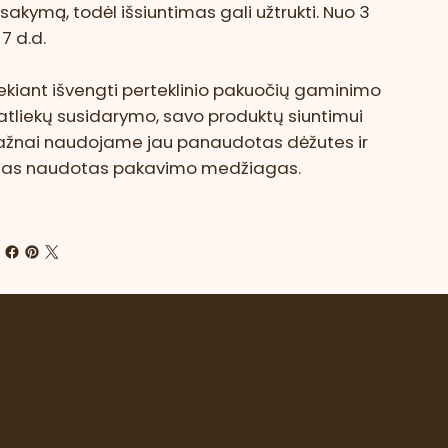
sakymą, todėl išsiuntimas gali užtrukti. Nuo 3
i 7 d.d.
ekiant išvengti perteklinio pakuočių gaminimo
 atliekų susidarymo, savo produktų siuntimui
ažnai naudojame jau panaudotas dėžutes ir
itas naudotas pakavimo medžiagas.
e