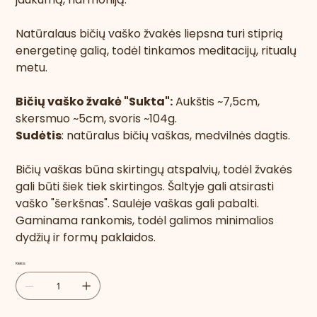
Natūralaus bičių vaško žvakės liepsna turi stiprią
energetinę galią, todėl tinkamos meditacijų, ritualų
metu.
Bičių vaško žvakė "Sukta":
Aukštis ~7,5cm,
skersmuo ~5cm, svoris ~104g.
Sudėtis
: natūralus bičių vaškas, medvilnės dagtis.
Bičių vaškas būna skirtingų atspalvių, todėl žvakės
gali būti šiek tiek skirtingos. Šaltyje gali atsirasti
vaško "šerkšnas". Saulėje vaškas gali pabalti.
Gaminama rankomis, todėl galimos minimalios
dydžių ir formų paklaidos.
Kiekis