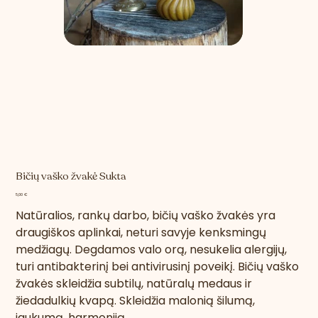
Bičių vaško žvakė Sukta
Kaina
5,00 €
Natūralios, rankų darbo, bičių vaško žvakės yra
draugiškos aplinkai, neturi savyje kenksmingų
medžiagų. Degdamos valo orą, nesukelia alergijų,
turi antibakterinį bei antivirusinį poveikį.
Bičių vaško
žvakės skleidžia subtilų, natūralų medaus ir
žiedadulkių kvapą. Skleidžia malonią šilumą,
jaukumą, harmoniją.