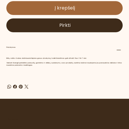
Į krepšelį
Pirkti
Pristatymas
Bičių vaško žvakes dažniausiai liejame gavus užsakymą, todėl išsiuntimas gali užtrukti. Nuo 3 iki 7 d.d.
Siekiant išvengti perteklinio pakuočių gaminimo ir atliekų susidarymo, savo produktų siuntimui dažnai naudojame jau panaudotas dėžutes ir kitas
naudotas pakavimo medžiagas.
Kontaktai
info@gamtosfilosofija.lt