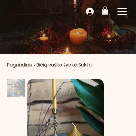
Pagrindinis
>
Bičių vaško žvakė Sukta