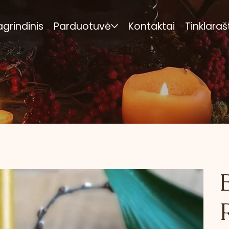
agrindinis
Parduotuvė
Kontaktai
Tinklaraš