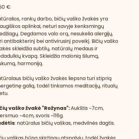
na
50 €
tūralios, rankų darbo, bičių vaško žvakės yra
augiškos aplinkai, neturi savyje kenksmingų
džiagų. Degdamos valo orą, nesukelia alergijų,
ri antibakterinį bei antivirusinį poveikį.
Bičių vaško
akės skleidžia subtilų, natūralų medaus ir
edadulkių kvapą. Skleidžia malonią šilumą,
ukumą, harmoniją.
tūralaus bičių vaško žvakės liepsna turi stiprią
ergetinę galią, todėl tinkamos meditacijų, ritualų
tu.
čių vaško žvakė "Rožynas":
Aukštis ~7cm,
ersmuo ~4cm, svoris ~116g.
udėtis
: natūralus bičių vaškas, medvilnės dagtis.
čių vaškas būna skirtingų atspalvių, todėl žvakės