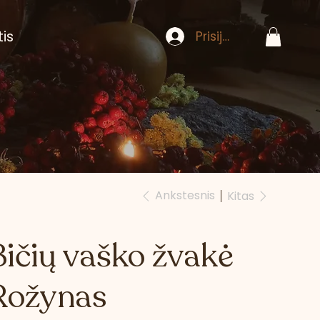
tis
Prisijungti
Ankstesnis
Kitas
Bičių vaško žvakė
Rožynas