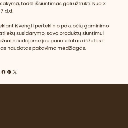
sakymą, todėl išsiuntimas gali užtrukti. Nuo 3
i 7 d.d.
ekiant išvengti perteklinio pakuočių gaminimo
 atliekų susidarymo, savo produktų siuntimui
ažnai naudojame jau panaudotas dėžutes ir
itas naudotas pakavimo medžiagas.
e