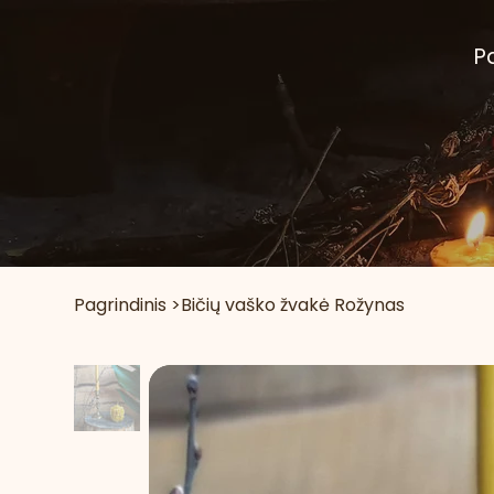
P
Pagrindinis
>
Bičių vaško žvakė Rožynas