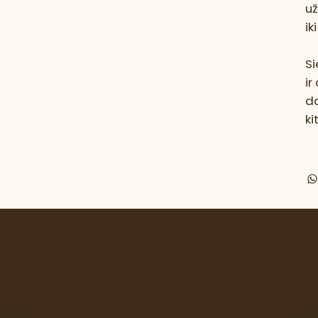
už
ik
Si
ir
d
k
Meniu
Sekit