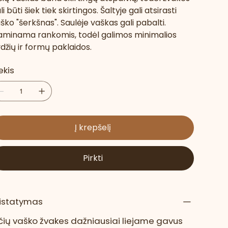
li būti šiek tiek skirtingos. Šaltyje gali atsirasti
ško "šerkšnas". Saulėje vaškas gali pabalti.
minama rankomis, todėl galimos minimalios
džių ir formų paklaidos.
ekis
Į krepšelį
Pirkti
ristatymas
čių vaško žvakes dažniausiai liejame gavus