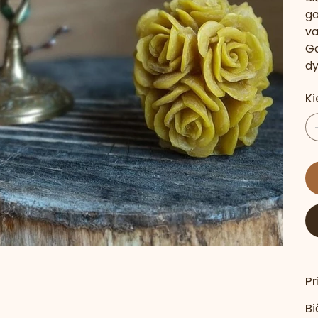
ga
va
Ga
dy
Ki
P
Bi