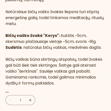
Natūralaus bičių vaško žvakės liepsna turi stiprią
energetinę galią, todėl tinkamos meditacijų, ritualų
metu.
Bičių vaško žvakė "Korys":
Aukštis ~5cm,
skersmuo plačiausioje vietoje ~5cm, svoris ~91g.
Sudėtis
: natūralus bičių vaškas, medvilnės dagtis.
Bičių vaškas būna skirtingų atspalvių, todėl žvakės
gali būti šiek tiek skirtingos. Šaltyje gali atsirasti
vaško "šerkšnas". Saulėje vaškas gali pabalti.
Gaminama rankomis, todėl galimos minimalios
dydžių ir formų paklaidos.
Kiekis