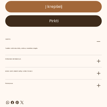
Į krepšelį
Pirkti
SUDĖTIS
Sudėtis: natūralus bičių vaškas, medvilnės dagtis.
PAPILDOMA INFORMACIJA
KODĖL VERTA RINKTIS BIČIŲ VAŠKO ŽVAKES
Pristatymas