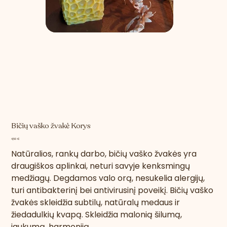
Bičių vaško žvakė Korys
Kaina
4,50 €
Natūralios, rankų darbo, bičių vaško žvakės yra
draugiškos aplinkai, neturi savyje kenksmingų
medžiagų. Degdamos valo orą, nesukelia alergijų,
turi antibakterinį bei antivirusinį poveikį.
Bičių vaško
žvakės skleidžia subtilų, natūralų medaus ir
žiedadulkių kvapą. Skleidžia malonią šilumą,
jaukumą, harmoniją.