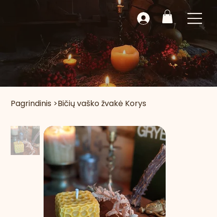
Pagrindinis
>
Bičių vaško žvakė Korys