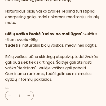
Natūralaus bičių vaško žvakės liepsna turi stiprią
energetinę galią, todėl tinkamos meditacijų, ritualų
metu.
Bičių vaško žvakė "Helovino moliūgas":
Aukštis
~5cm, svoris ~98g.
Sudėtis
: natūralus bičių vaškas, medvilnės dagtis.
Bičių vaškas būna skirtingų atspalvių, todėl žvakės
gali būti šiek tiek skirtingos. Šaltyje gali atsirasti
vaško "šerkšnas". Saulėje vaškas gali pabalti.
Gaminama rankomis, todėl galimos minimalios
dydžių ir formų paklaidos.
Kiekis