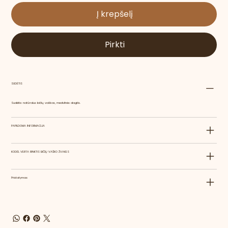
Į krepšelį
Pirkti
SUDĖTIS
Sudėtis: natūralus bičių vaškas, medvilnės dagtis.
PAPILDOMA INFORMACIJA
KODĖL VERTA RINKTIS BIČIŲ VAŠKO ŽVAKES
Pristatymas