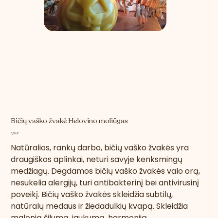
Bičių vaško žvakė Helovino moliūgas
Kaina
5,00 €
Natūralios, rankų darbo, bičių vaško žvakės yra
draugiškos aplinkai, neturi savyje kenksmingų
medžiagų. Degdamos bičių vaško žvakės valo orą,
nesukelia alergijų, turi antibakterinį bei antivirusinį
poveikį.
Bičių vaško žvakės skleidžia subtilų,
natūralų medaus ir žiedadulkių kvapą. Skleidžia
malonią šilumą, jaukumą, harmoniją.