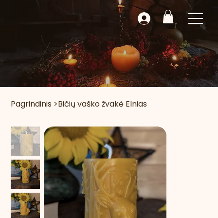
Pagrindinis
>
Bičių vaško žvakė Elnias