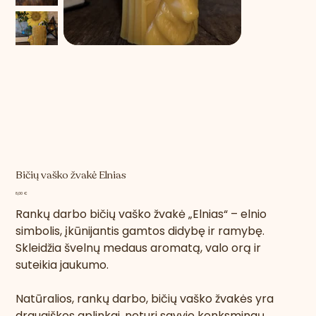
Bičių vaško žvakė Elnias
Kaina
8,00 €
Rankų darbo bičių vaško žvakė „Elnias“ – elnio
simbolis, įkūnijantis gamtos didybę ir ramybę.
Skleidžia švelnų medaus aromatą, valo orą ir
suteikia jaukumo.
Natūralios, rankų darbo, bičių vaško žvakės yra
draugiškos aplinkai, neturi savyje kenksmingų