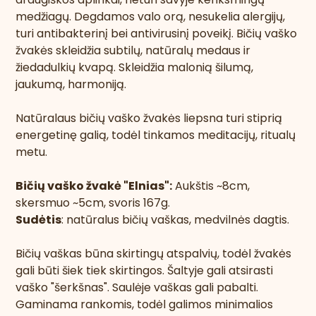
medžiagų. Degdamos valo orą, nesukelia alergijų,
turi antibakterinį bei antivirusinį poveikį.
Bičių vaško
žvakės skleidžia subtilų, natūralų medaus ir
žiedadulkių kvapą. Skleidžia malonią šilumą,
jaukumą, harmoniją.
Natūralaus bičių vaško žvakės liepsna turi stiprią
energetinę galią, todėl tinkamos meditacijų, ritualų
metu.
Bičių vaško žvakė "Elnias":
Aukštis ~8cm,
skersmuo ~5cm, svoris 167g.
Sudėtis
: natūralus bičių vaškas, medvilnės dagtis.
Bičių vaškas būna skirtingų atspalvių, todėl žvakės
gali būti šiek tiek skirtingos. Šaltyje gali atsirasti
vaško "šerkšnas". Saulėje vaškas gali pabalti.
Gaminama rankomis, todėl galimos minimalios