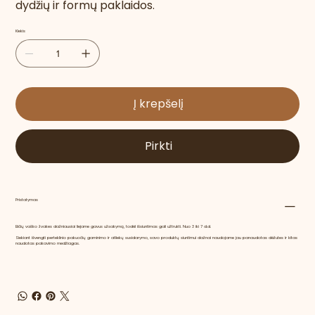
dydžių ir formų paklaidos.
Kiekis
Į krepšelį
Pirkti
Pristatymas
Bičių vaško žvakes dažniausiai liejame gavus užsakymą, todėl išsiuntimas gali užtrukti. Nuo 3 iki 7 d.d.
Siekiant išvengti perteklinio pakuočių gaminimo ir atliekų susidarymo, savo produktų siuntimui dažnai naudojame jau panaudotas dėžutes ir kitas
naudotas pakavimo medžiagas.