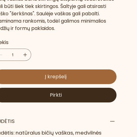
li būti šiek tiek skirtingos. Šaltyje gali atsirasti
ško "šerkšnas". Saulėje vaškas gali pabalti.
minama rankomis, todėl galimos minimalios
džių ir formų paklaidos.
ekis
Į krepšelį
Pirkti
UDĖTIS
dėtis: natūralus bičių vaškas, medvilnės