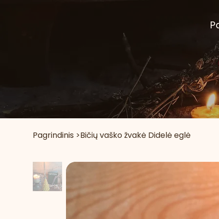
P
Pagrindinis
>
Bičių vaško žvakė Didelė eglė