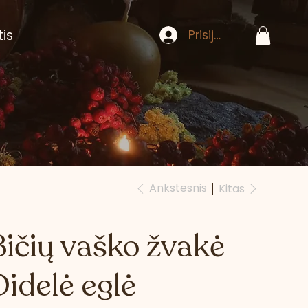
tis
Prisijungti
Ankstesnis
Kitas
Bičių vaško žvakė
Didelė eglė