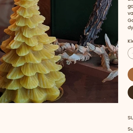
ga
va
Ga
dy
Ki
S
Su