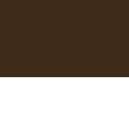
Pagrindinis
Face
Parduotuvė
Insta
Pirkimo taisyklės ir sąlygos
Pristatymas ir grąžinimas
© 2026 Gamtos Filo