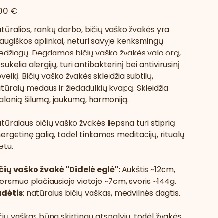
na
00 €
tūralios, rankų darbo, bičių vaško žvakės yra
augiškos aplinkai, neturi savyje kenksmingų
džiagų. Degdamos bičių vaško žvakės valo orą,
sukelia alergijų, turi antibakterinį bei antivirusinį
veikį.
Bičių vaško žvakės skleidžia subtilų,
tūralų medaus ir žiedadulkių kvapą. Skleidžia
lonią šilumą, jaukumą, harmoniją.
tūralaus bičių vaško žvakės liepsna turi stiprią
ergetinę galią, todėl tinkamos meditacijų, ritualų
etu.
čių vaško žvakė "Didelė eglė":
Aukštis ~12cm,
ersmuo plačiausioje vietoje ~7cm, svoris ~144g.
udėtis
: natūralus bičių vaškas, medvilnės dagtis.
čių vaškas būna skirtingų atspalvių, todėl žvakės