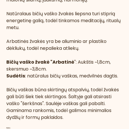
Natūralaus bičių vaško žvakės liepsna turi stiprią
energetinę galią, todėl tinkamos meditacijų, ritualų
metu.
Arbatinės žvakės yra be aliuminio ar plastiko
dėkliukų, todėl nepalieka atliekų.
Bičių vaško žvakė "Arbatinė
":
Aukštis ~1,8cm,
skersmuo ~3,8cm.
Sudėtis
: natūralus bičių vaškas, medvilnės dagtis.
Bičių vaškas būna skirtingų atspalvių, todėl žvakės
gali būti šiek tiek skirtingos. Šaltyje gali atsirasti
vaško "šerkšnas". Saulėje vaškas gali pabalti.
Gaminama rankomis, todėl galimos minimalios
dydžių ir formų paklaidos.
Kiekis