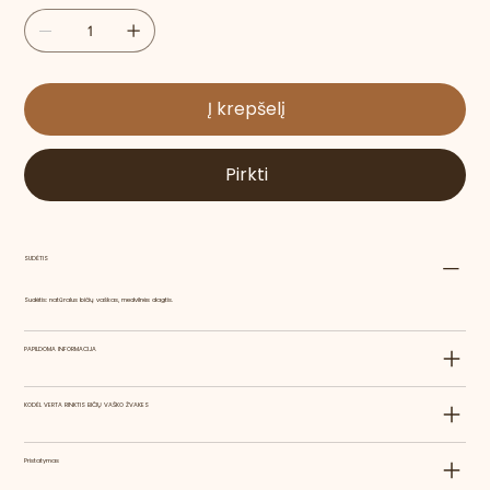
Į krepšelį
Pirkti
SUDĖTIS
Sudėtis: natūralus bičių vaškas, medvilnės dagtis.
PAPILDOMA INFORMACIJA
KODĖL VERTA RINKTIS BIČIŲ VAŠKO ŽVAKES
Pristatymas