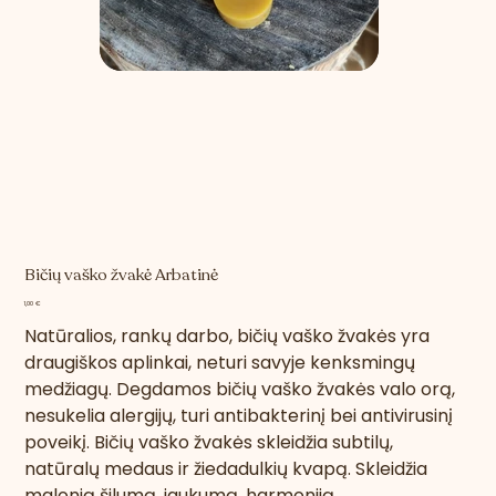
Bičių vaško žvakė Arbatinė
Kaina
1,00 €
Natūralios, rankų darbo, bičių vaško žvakės yra
draugiškos aplinkai, neturi savyje kenksmingų
medžiagų. Degdamos bičių vaško žvakės valo orą,
nesukelia alergijų, turi antibakterinį bei antivirusinį
poveikį.
Bičių vaško žvakės skleidžia subtilų,
natūralų medaus ir žiedadulkių kvapą. Skleidžia
malonią šilumą, jaukumą, harmoniją.