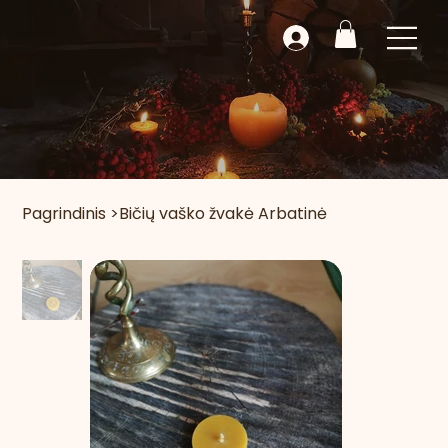
Pagrindinis
>
Bičių vaško žvakė Arbatinė