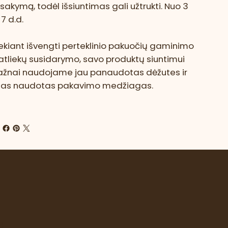
sakymą, todėl išsiuntimas gali užtrukti. Nuo 3
i 7 d.d.
ekiant išvengti perteklinio pakuočių gaminimo
 atliekų susidarymo, savo produktų siuntimui
ažnai naudojame jau panaudotas dėžutes ir
itas naudotas pakavimo medžiagas.
e