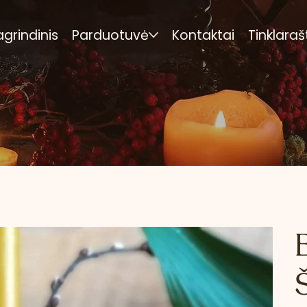
agrindinis
Parduotuvė
Kontaktai
Tinklaraš