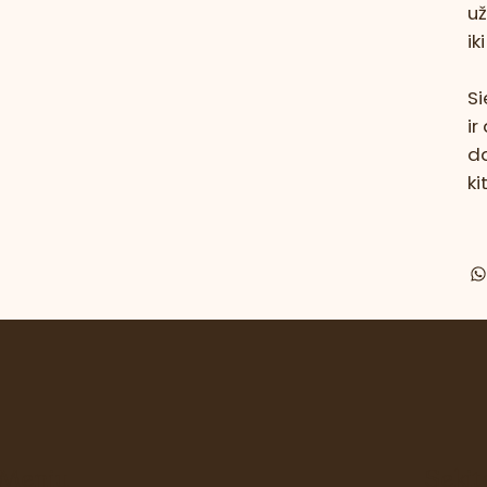
už
ik
Si
ir
d
k
Meniu
Sekit