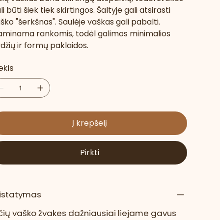
li būti šiek tiek skirtingos. Šaltyje gali atsirasti
ško "šerkšnas". Saulėje vaškas gali pabalti.
minama rankomis, todėl galimos minimalios
džių ir formų paklaidos.
ekis
Į krepšelį
Pirkti
ristatymas
čių vaško žvakes dažniausiai liejame gavus