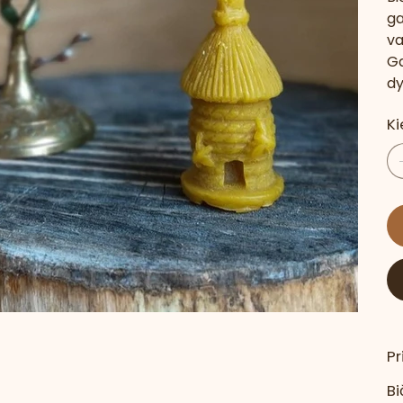
ga
va
Ga
dy
Ki
P
Bi