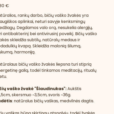
na
80 €
tūralios, rankų darbo, bičių vaško žvakės yra
augiškos aplinkai, neturi savyje kenksmingų
džiagų. Degdamos valo orą, nesukelia alergijų,
ri antibakterinį bei antivirusinį poveikį.
Bičių vaško
akės skleidžia subtilų, natūralų medaus ir
edadulkių kvapą. Skleidžia malonią šilumą,
ukumą, harmoniją.
tūralaus bičių vaško žvakės liepsna turi stiprią
ergetinę galią, todėl tinkamos meditacijų, ritualų
tu.
čių vaško žvakė "Šiaudinukas":
Aukštis
,5cm, skersmuo ~3,5cm, svoris ~36g.
udėtis
: natūralus bičių vaškas, medvilnės dagtis.
čių vaškas būna skirtingų atspalvių, todėl žvakės