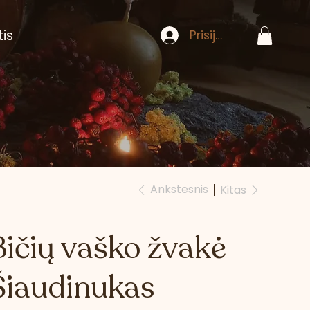
tis
Prisijungti
Ankstesnis
Kitas
Bičių vaško žvakė
Šiaudinukas