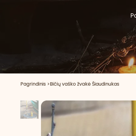
P
Pagrindinis
>
Bičių vaško žvakė Šiaudinukas